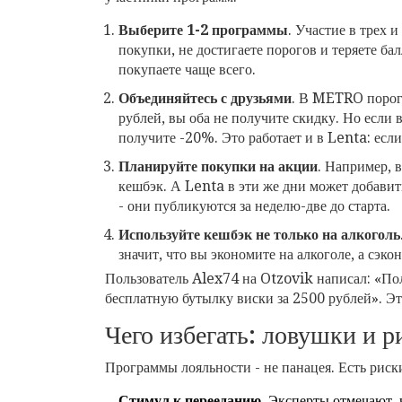
Выберите 1-2 программы
. Участие в трех 
покупки, не достигаете порогов и теряете ба
покупаете чаще всего.
Объединяйтесь с друзьями
. В METRO порог 
рублей, вы оба не получите скидку. Но если 
получите -20%. Это работает и в Lenta: есл
Планируйте покупки на акции
. Например, 
кешбэк. А Lenta в эти же дни может добави
- они публикуются за неделю-две до старта.
Используйте кешбэк не только на алкоголь
значит, что вы экономите на алкоголе, а сэк
Пользователь Alex74 на Otzovik написал: «По
бесплатную бутылку виски за 2500 рублей». Это
Чего избегать: ловушки и р
Программы лояльности - не панацея. Есть риск
Стимул к перееданию
. Эксперты отмечают,