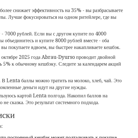
и более снижает эффективность на 35% - вы разбрасываете
ллы. Лучше фокусироваться на одном ритейлере, где вы
- 7000 рублей. Если вы с другом купите по 4000
вы объединитесь и купите 8000 рублей вместе - оба
и вы покупаете вдвоем, вы быстрее накапливаете кешбэк.
в октябре 2025 года Abrau-Dyurso проводит двойной
ть 5% к обычному кешбэку. Следите за календарем акций
. В Lenta баллы можно тратить на молоко, хлеб, чай. Это
ономленные деньги идут на другие нужды.
льзуюсь картой Lenta полгода. Накопил баллов на
 не сказка. Это результат системного подхода.
иски
и:
 что постоянный кешбэк может подталкивать к покупке