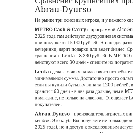
Сравнение крупнейших пр
Abrau-Dyurso
На рынке три основных игрока, и у каждого св
METRO Cash & Carry
с программой AlcoGuru
2025 года там действует двухуровневая систем
при покупке от 15 000 рублей. Это не для разо
вечеринки, дарит подарки или ведет бизнес. С
сравнения: в Lenta - 8 230 рублей. В METRO 
действуют всего 30 дней - спешите их потратит
Lenta
сделала ставку на массового потребител
минимальной суммы. Достаточно просто оплати
если вы купили бутылку вина за 1200 рублей, в
хранятся 60 дней - в два раза дольше, чем в 
в магазине, не только на алкоголь. Это делае
покупателей.
Abrau-Dyurso
- производитель игристых вин
кешбэк. Это клуб. Вы получаете не только двой
2025 года), но и доступ к эксклюзивным дегус