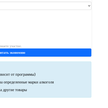
маете участие.
читать экономию
ависит от программы)
на определенные марки алкоголя
а другие товары