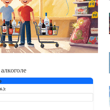
 алкоголе
ю
б.):