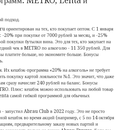
ограмм: METRO, Lenta и
ой подход.
 ориентирован на тех, кто покупает оптом. С 1 января
а: -20% при покупке от 7000 рублей за месяц, и -25%
вой покупки бутылки вина. Это для тех, кто закупает на
редний чек в METRO по алкоголю - 11 350 рублей. Для
вы платите больше, но экономите больше. Бонусы
ь.
я. Их кешбэк-программа «20% на алкоголь» не требует
ть покупку картой лояльности №1. Это значит, что даже
ам сразу начислят 240 рублей на баланс. Бонусы
METRO. Плюс: кешбэк можно использовать на любой товар
т Lenta самой гибкой программой для обычных
 - запустил Abrau Club в 2022 году. Это не просто
ной кешбэк во время акций (например, с 5 по 14 октября
тациям, предварительному заказу новых партий и