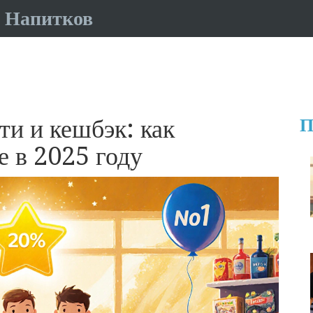
 Напитков
и и кешбэк: как
П
е в 2025 году