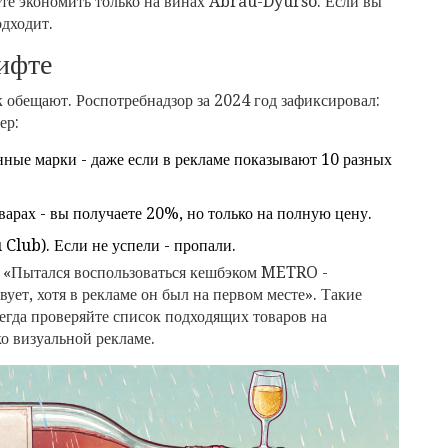
те экономить только на винах Abrau-Dyurso. Если вы
одходит.
ифте
к обещают. Роспотребнадзор за 2024 год зафиксировал:
ер:
нные марки - даже если в рекламе показывают 10 разных
варах - вы получаете 20%, но только на полную цену.
 Club). Если не успели - пропали.
 «Пытался воспользоваться кешбэком METRO -
вует, хотя в рекламе он был на первом месте». Такие
сегда проверяйте список подходящих товаров на
о визуальной рекламе.