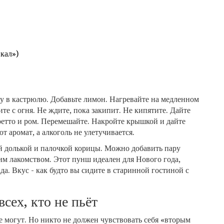
йкал»)
у в кастрюлю. Добавьте лимон. Нагревайте на медленном
те с огня. Не ждите, пока закипит. Не кипятите. Дайте
аретто и ром. Перемешайте. Накройте крышкой и дайте
т аромат, а алкоголь не улетучивается.
й долькой и палочкой корицы. Можно добавить пару
им лакомством. Этот пунш идеален для Нового года,
да. Вкус - как будто вы сидите в старинной гостиной с
сех, кто не пьёт
се могут. Но никто не должен чувствовать себя «вторым