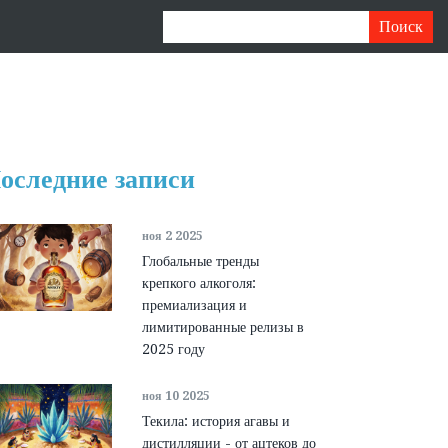
оследние записи
ноя 2 2025
Глобальные тренды
крепкого алкоголя:
премиализация и
лимитированные релизы в
2025 году
ноя 10 2025
Текила: история агавы и
дистилляции - от ацтеков до