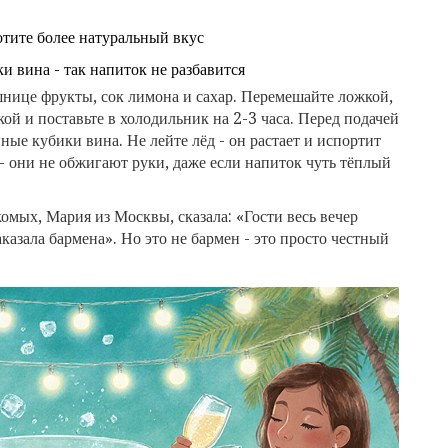
хотите более натуральный вкус
и вина - так напиток не разбавится
шнице фрукты, сок лимона и сахар. Перемешайте ложкой,
кой и поставьте в холодильник на 2-3 часа. Перед подачей
ые кубики вина. Не лейте лёд - он растает и испортит
- они не обжигают руки, даже если напиток чуть тёплый
комых, Мария из Москвы, сказала: «Гости весь вечер
казала бармена». Но это не бармен - это просто честный