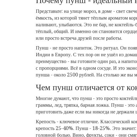
Почему пунш - идеальный 
Представьте: на улице мороз, в доме - свет свеч
ёмкость, из которой тянет тёплым ароматом кор
наливают, улыбаются. Это не бар, не коктейль-
тёплый, общий. И именно он становится сердце
или просто встреча друзей после работы.
Пунш - не просто напиток. Это ритуал. Он появ
Индии в Европу. С тех пор он не ушёл из домаш
преимущество - вы готовите один раз, а напит
с пропорциями. Всё в одном сосуде. И это экон
пунша - около 2500 рублей. На столько же вы м
Чем пунш отличается от ко
Многие думают, что пунш - это просто коктейль 
граммы, лед, тряпка, барная ложка. Пунш - это
приготовить даже если вы никогда не держали 
Крепость - ключевое отличие. Классический ко
крепость 25-40%. Пунш - 18-25%. Это значит: в
головной болью. Вино, фрукты, соки - они смяг