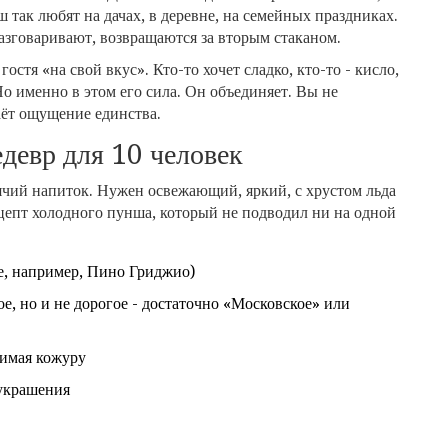
 так любят на дачах, в деревне, на семейных праздниках.
азговаривают, возвращаются за вторым стаканом.
остя «на свой вкус». Кто-то хочет сладко, кто-то - кисло,
Но именно в этом его сила. Он объединяет. Вы не
даёт ощущение единства.
девр для 10 человек
рячий напиток. Нужен освежающий, яркий, с хрустом льда
цепт холодного пунша, который не подводил ни на одной
ое, например, Пино Гриджио)
е, но и не дорогое - достаточно «Московское» или
нимая кожуру
 украшения