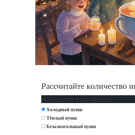
Рассчитайте количество 
Выберите тип пунша
Холодный пунш
Тёплый пунш
Безалкогольный пунш