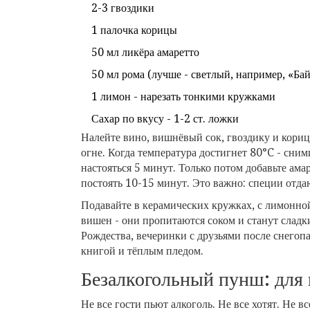
2-3 гвоздики
1 палочка корицы
50 мл ликёра амаретто
50 мл рома (лучше - светлый, например, «Ба
1 лимон - нарезать тонкими кружками
Сахар по вкусу - 1-2 ст. ложки
Налейте вино, вишнёвый сок, гвоздику и кориц
огне. Когда температура достигнет 80°C - сними
настояться 5 минут. Только потом добавьте ам
постоять 10-15 минут. Это важно: специи отдаю
Подавайте в керамических кружках, с лимонно
вишен - они пропитаются соком и станут сладк
Рождества, вечеринки с друзьями после снегопа
книгой и тёплым пледом.
Безалкогольный пунш: для в
Не все гости пьют алкоголь. Не все хотят. Не в