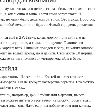
выбор для компании
ей, музыка тихая, а в центре стола - большая керамическая
ицы, апельсина и вина. Гости сами берут стаканы,
бар, не мини-бар с десятком бутылок. Это
пунш
. Простой,
м любой вечеринки - будь то Новый год, день рождения
ился ещё в XVII веке, когда моряки привезли его из
них праздников, а только стал лучше. Главное его
ок кормит всех. Никаких походов к бару, никаких ошибок
омит не только время, но и деньги. Стоимость 10 порций
ожете купить только три-четыре коктейля в баре.
ктейля
для толпы. Но это не так. Коктейли - это точность:
 атмосфера. Он не требует мастерства бармена. Его можно
шейкер в руках.
ктейль, например, джин-тоник или мартини, имеет
ы можете пить его весь вечер, не рискуя проснуться с
чают алкоголь. Даже если вы добавите ром или коньяк,