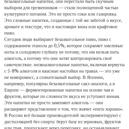
безалкогольные напитки
, они перестали быть скучным
выбором для трезвенников — стали полноценной частью
культурного питания.
Это не просто соки или газировка.
Это сложные напитки, созданные с той же заботой о вкусе,
аромате и текстуре, что и настоящие вина или крафтовое
пиво.
Сегодня люди выбирают
безалкогольное пиво
,
пиво с
содержанием этанола до 0,5%, которое сохраняет хмелевые
ноты и солодовую глубину
не потому, что им нельзя пить
алкоголь, а потому что они хотят контролировать своё
самочувствие.
низкоалкогольные напитки
,
включая вермуты
с 5-8% алкоголя и квасные настойки на травах
— это уже
не компромисс, а сознательный выбор. В Японии,
например, популярны безалкогольные сакэ-аналоги, а в
Европе — ферментированные напитки на основе чая и
фруктов, которые по сложности вкуса не уступают винам.
Эти напитки не просто заменяют алкоголь — они
расширяют представление о том, что значит «пить хорошо».
В России всё больше производителей экспериментируют с
дистилляцией без спирта: берут базу из зерновых, фруктов
или трав, пропускают через перегонку, но останавливают