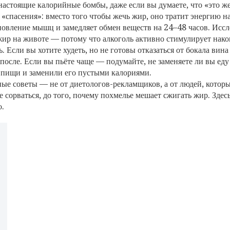
астоящие калорийные бомбы, даже если вы думаете, что «это ж
 «спасения»: вместо того чтобы жечь жир, оно тратит энергию н
ановление мышц и замедляет обмен веществ на 24–48 часов. Исс
 жир на животе — потому что алкоголь активно стимулирует нак
. Если вы хотите худеть, но не готовы отказаться от бокала ви
 после. Если вы пьёте чаще — подумайте, не заменяете ли вы еду
 пищи и заменили его пустыми калориями.
ые советы — не от диетологов-рекламщиков, а от людей, которы
е сорваться, до того, почему похмелье мешает сжигать жир. Зде
о.