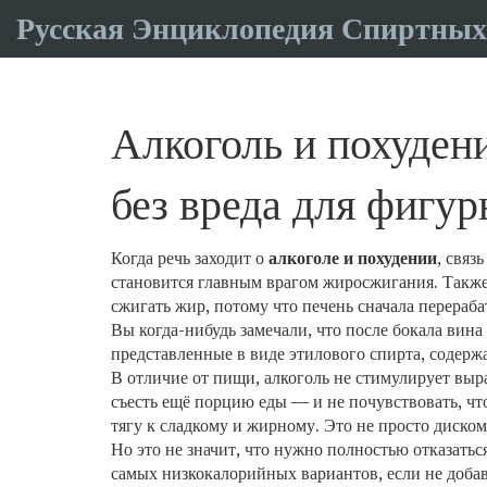
Русская Энциклопедия Спиртных
Алкоголь и похудени
без вреда для фигу
Когда речь заходит о
алкоголе и похудении
,
связь
становится главным врагом жиросжигания
. Такж
сжигать жир, потому что печень сначала перераба
Вы когда-нибудь замечали, что после бокала вина
представленные в виде этилового спирта, содерж
В отличие от пищи, алкоголь не стимулирует выр
съесть ещё порцию еды — и не почувствовать, что
тягу к сладкому и жирному
. Это не просто диско
Но это не значит, что нужно полностью отказатьс
самых низкокалорийных вариантов, если не доба