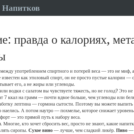
 Напитков
е: правда о калориях, мет
ры
 между употреблением спиртного и потерей веса — это не миф, 
е известен как
этиловый спирт
, он не просто пустые калории — 
тывает его, а не жиры или углеводы.
 или водки с салатом вы чувствуете тяжесть, но не голод? Это не
ат 7 ккал на грамм — почти вдвое больше, чем углеводы или бел
аботку лептина — гормона сытости. Поэтому вы можете выпить 5
 наелись.
А потом наутро —
похмелье
,
которое снижает уровень
мфорт — это прямой путь к набору веса.
я. Многие, кто хочет сбросить вес, просто не знают, какие напи
влять сиропы.
Сухое вино
— лучше, чем сладкий ликёр.
Пиво
— 