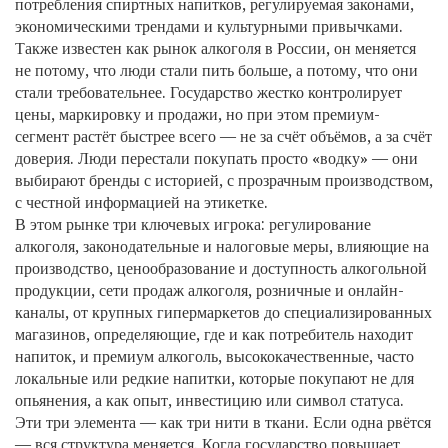
потребления спиртных напитков, регулируемая законами,
экономическими трендами и культурными привычками
.
Также известен как
рынок алкоголя в России
, он меняется
не потому, что люди стали пить больше, а потому, что они
стали требовательнее.
Государство жестко контролирует
цены, маркировку и продажи, но при этом премиум-
сегмент растёт быстрее всего — не за счёт объёмов, а за счёт
доверия. Люди перестали покупать просто «водку» — они
выбирают бренды с историей, с прозрачным производством,
с честной информацией на этикетке.
В этом рынке три ключевых игрока:
регулирование
алкоголя
,
законодательные и налоговые меры, влияющие на
производство, ценообразование и доступность алкогольной
продукции
,
сети продаж алкоголя
,
розничные и онлайн-
каналы, от крупных гипермаркетов до специализированных
магазинов, определяющие, где и как потребитель находит
напиток
, и
премиум алкоголь
,
высококачественные, часто
локальные или редкие напитки, которые покупают не для
опьянения, а как опыт, инвестицию или символ статуса
.
Эти три элемента — как три нити в ткани. Если одна рвётся
— вся структура меняется. Когда государство повышает