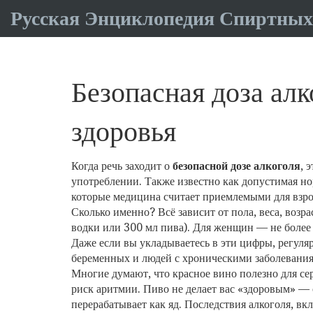
Русская Энциклопедия Спиртных
Безопасная доза алк
здоровья
Когда речь заходит о
безопасной дозе алкоголя
,
э
употреблении
. Также известно как
допустимая но
которые медицина считает приемлемыми для взро
Сколько именно? Всё зависит от пола, веса, возр
водки или 300 мл пива). Для женщин — не более 
Даже если вы укладываетесь в эти цифры, регуляр
беременных и людей с хроническими заболевани
Многие думают, что красное вино полезно для с
риск аритмии. Пиво не делает вас «здоровым» — 
перерабатывает как яд.
Последствия алкоголя
,
вкл