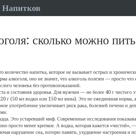
 Напитков
оголя: сколько можно пить
то количество напитка, которое не вызывает острых и хроничес
рма алкоголя
, оно не значит, что алкоголь полезен — просто что
слого человека без противопоказаний
.
аста и состояния здоровья. Для мужчин — не более 40 г чистого 
20 г (50 мл водки или 150 мл вина). Это не ежедневная норма,
ное употребление увеличивает риск рака, болезней печени и деп
ями.
ердца. Это устаревший миф. Современные исследования показыв
оно просто менее крепкое. А водка, которая кажется «чистой», 
ючая нарушение сна, потерю памяти, ухудшение настроения и п