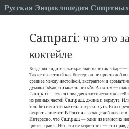
Русская Энциклопедия Спиртных
Campari: что это за
коктейле
Когда вы видите ярко-красный напиток в баре — 
Также известный как
биттер
, он не просто добав
среднее между настойкой, экстрактом и ароматич
думают: «Как это можно пить?». А потом — пьют
Campari — это основа для классических коктейл
из равных частей Campari, джина и вермута
. Ил
тон. Без него эти коктейли теряют суть. Его гор
открыть аппетит. В России его чаще добавляют в 
Интересно, что Campari — один из немногих напит
цветы, травы. Нет, это не маркетинг — это прав