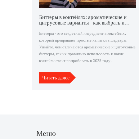
Биттеры в коктейлях: ароматические и
цитрусовые варианты - как выбрать и
использовать
Биттеры - это секретный ингредиент в коктейлях,
который превращает простые напитки в шедевры.
Узнайте, чем отличаются ароматические и цитрусовые
биттеры, как их правильно использовать и какие
коктейли стоит попробовать в 2025 году.
Читать далее
Меню