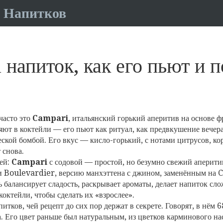
 Напитков
 напиток, как его пьют и 
часто это
Campari
,
итальянский горький аперитив на основе фр
ляют в коктейли — его пьют как ритуал, как предвкушение вечера
еской бомбой. Его вкус — кисло-горький, с нотами цитрусов, ко
 снова.
ей:
Campari
с содовой — простой, но безумно свежий аперити
и
Boulevardier
,
версию манхэттена с джином, заменённым на
ечь балансирует сладость, раскрывает ароматы, делает напиток с
коктейли, чтобы сделать их «взрослее».
ков, чей рецепт до сих пор держат в секрете. Говорят, в нём 6
да. Его цвет раньше был натуральным, из цветков карминового н