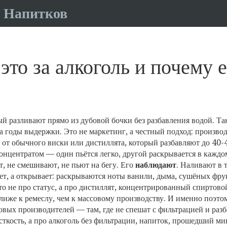
 Напитков
это за алкоголь и почему 
ый разливают прямо из дубовой бочки без разбавления водой
. Т
 годы выдержки. Это не маркетинг, а честный подход: производ
 от обычного виски или дистиллята, который разбавляют до 40
онцентратом — один пьётся легко, другой раскрывается в каждом
т, не смешивают, не пьют на бегу. Его
наблюдают
. Наливают в 
ет, а открывает: раскрываются ноты ванили, дыма, сушёных фрук
о не про статус, а про
дистиллят
,
концентрированный спиртовой
лиже к ремеслу, чем к массовому производству. И именно поэто
овых производителей — там, где не спешат с фильтрацией и раз
ткость, а про
алкоголь без фильтрации
,
напиток, прошедший мин