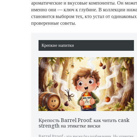
ароматические и вкусовые компоненты
. Он може
именно они — ключ к глубине. В коллекции ниже в
становится выбором тех, кто устал от одинаковы
проверенные советы.
Крепкие напитки
Крепость Barrel Proof: как читать cask
strength на этикетке виски
Barrel Proof - это виски без разбавления. На этикетке