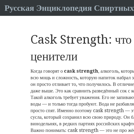
Русская Энциклопедия Спиртных
Cask Strength: что 
ценители
Когда говорят о
cask strength
,
алкоголь, котор
всю мощь и сложность, которую напиток набрал за
он просто отливает то, что получилось.
В отличие
даже выше. Это как сравнить разведённый сок с к
Такой алкоголь требует уважения. Его не запиваю
воды — и только тогда пробуют. Вода не разбавля
просто спят. Именно поэтому cask strength — эт
сусла
, который сохранил всю свою природу. Он б
винодельнях, в редких партиях российских крафт
Важно понимать: cask strength — это не про жёс