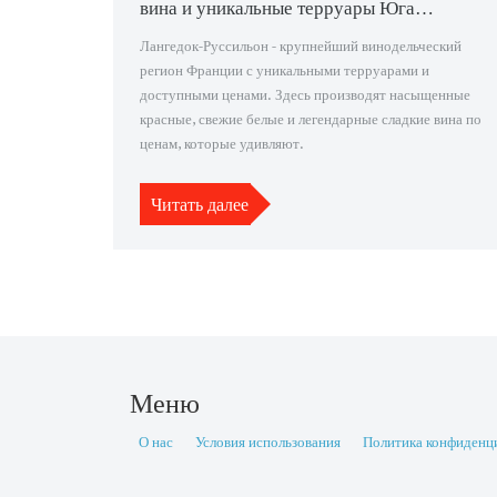
вина и уникальные терруары Юга
Франции
Лангедок-Руссильон - крупнейший винодельческий
регион Франции с уникальными терруарами и
доступными ценами. Здесь производят насыщенные
красные, свежие белые и легендарные сладкие вина по
ценам, которые удивляют.
Читать далее
Меню
О нас
Условия использования
Политика конфиденц