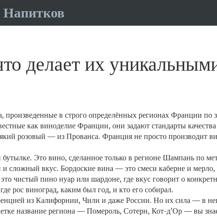
 Напитков
что делает их уникальными
а, произведенные в строго определённых регионах Франции по
звестные как
виноделие Франции
, они задают стандарты качества
сякий розовый — из Прованса. Франция не просто производит в
 бутылке. Это вино, сделанное только в регионе Шампань по
ме
и и сложный вкус
. Бордоские вина — это смеси каберне и мерло
это чистый пино нуар или шардоне, где вкус говорит о конкретн
де рос виноград, каким был год, и кто его собирал.
ренцией из Калифорнии, Чили и даже России. Но их сила — в не
етке название региона — Помероль, Сотерн, Кот-д’Ор — вы знает