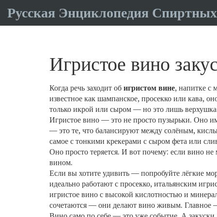
Русская Энциклопедия Спиртных
Игристое вино закус
Когда речь заходит об
игристом вине
,
напитке с 
известное как
шампанское
,
просекко
или
кава
, он
только икрой или сыром — но это лишь верхушка а
Игристое вино — это не просто пузырьки. Оно име
— это те, что балансируют между солёным, кислы
самое с тонкими крекерами с сыром фета или сл
Оно просто теряется. И вот почему: если вино не
вином.
Если вы хотите удивить — попробуйте лёгкие мор
идеально работают с
просекко
,
итальянским игри
игристое вино с высокой кислотностью и минера
сочетаются — они делают вино живым. Главное — н
Вино само по себе — это уже событие. А закуски