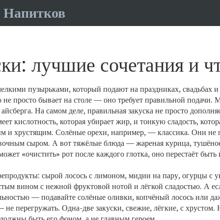
 Напитков
ки: лучшие сочетания и чт
мелкими пузырьками, который подают на праздниках, свадьбах и 
о не просто бывает на столе — оно требует правильной подачи
. 
йсберга. На самом деле, правильная закуска не просто дополняе
ет кислотность, которая убирает жир, и тонкую сладость, котор
м и хрустящим. Солёные орехи, например, — классика. Они не п
ивочным сыром. А вот тяжёлые блюда — жареная курица, тушёно
 может «очистить» рот после каждого глотка, оно перестаёт быт
епродукты: сырой лосось с лимоном, мидии на пару, огурцы с 
стым вином с нежной фруктовой нотой и лёгкой сладостью
. А е
льностью
— подавайте солёные оливки, копчёный лосось или даж
е перегружать. Одна-две закуски, свежие, лёгкие, с хрустом. Н
 должны быть его фоном, а не главным героем.