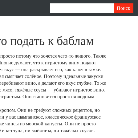
о подать к баблам
просто потому что хочется чего-то живого
. Также
Многие думают, что к игристому вину подают
т вкус — она раскрывает его, как ключ в замке.
ая смягчает солёное. Поэтому идеальные закуски
еребивают вино, а делают его вкус глубже. То же
е мясо, тяжёлые соусы — убивают игристое вино.
ь игристым. Оно становится просто холодным
укропом. Они не требуют сложных рецептов, но
сли у вас
шампанское
,
классическое французское
е чипсы из морской капусты. Они не просто
и кетчупа, ни майонеза, ни тяжёлых соусов.