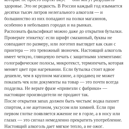
здоровье.
Это не редкость. В России каждый год изымается
десятки тысяч литров нелегального алкоголя — и
большинство из них попадают на полки магазинов,
особенно в небольших городах и на рынках.
Распознать фальсификат можно даже до открытия бутылки.
Проверьте этикетку: если шрифт смазанный, буквы не
совпадают по размеру, или логотип выглядит как скан с
принтера — это тревожный звоночек. Настоящий алкоголь
имеет четкую, глянцевую печать с защитными элементами:
голографические полосы, микротекст, термопечать, которая
меняет цвет при нагревании. Если бутылка стоит вдвое
дешевле, чем в крупном магазине, а продавец не может
показать чек или документы на товар — это почти всегда
подделка. Не верьте фразе «привезли с фабрики» —
настоящие производители не продают так.
После открытия запах должен быть чистым: водка пахнет
спиртом, а не ацетоном, уксусом или химией. Если при
первом глотке появляется жжение не в горле, а в носу или
глазах — это сигнал немедленно прекратить употребление.
Настоящий алкоголь дает мягкое тепло, а не ожог.