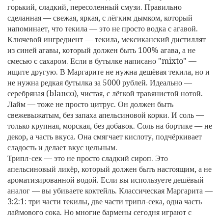
горький, сладкий, пересоленный смузи. Правильно
сделанная — свежая, яркая, с лёгким дымком, который
напоминает, что текила — это не просто водка с агавой.
Ключевой ингредиент —
текила
,
мексиканский дистиллят
из синей агавы, который должен быть 100% агава, а не
смесью с сахаром
.
Если в бутылке написано "mixto" —
ищите другую. В Маргарите не нужна дешёвая текила, но и
не нужна редкая бутылка за 5000 рублей. Идеально —
серебряная (blanco), чистая, с лёгкой травянистой нотой.
Лайм — тоже не просто цитрус. Он должен быть
свежевыжатым, без запаха апельсиновой корки. И соль —
только крупная, морская, без добавок. Соль на бортике — не
декор, а часть вкуса. Она смягчает кислоту, подчёркивает
сладость и делает вкус цельным.
Трипл-сек — это не просто сладкий сироп. Это
апельсиновый ликёр, который должен быть настоящим, а не
ароматизированной водой. Если вы используете дешёвый
аналог — вы убиваете коктейль. Классическая Маргарита —
3:2:1: три части текилы, две части трипл-сека, одна часть
лаймового сока. Но многие бармены сегодня играют с