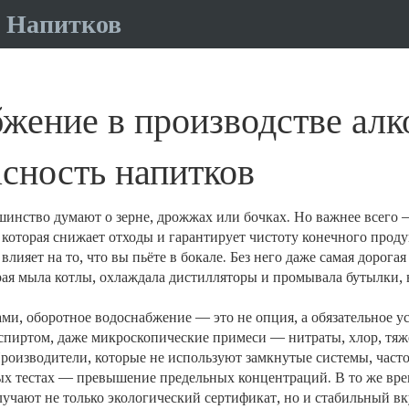
 Напитков
ение в производстве алко
асность напитков
льшинство думают о зерне, дрожжах или бочках. Но важнее всего
которая снижает отходы и гарантирует чистоту конечного проду
лияет на то, что вы пьёте в бокале.
Без него даже самая дорогая
ая мыла котлы, охлаждала дистилляторы и промывала бутылки, во
ами,
оборотное водоснабжение
— это не опция, а обязательное у
 спиртом, даже микроскопические примеси — нитраты, хлор, тя
оизводители, которые не используют замкнутые системы, часто 
ных тестах — превышение предельных концентраций. В то же вр
учают не только экологический сертификат, но и стабильный вк