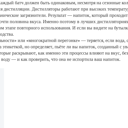
каждый батч должен быть одинаковым, несмотря на сезонные кол
ия дистилляции
. Дистилляторы работают при высоких температур
ганические загрязнители. Результат — напиток, который проходит
очти половина вкуса. Именно поэтому в лучших дистилляториях 
ждом этапе повторного использования. И если вы видите на буты
одства.
альности» или «многократной перегонке» — теряется, если вода, 
 этикеткой, но определяет, пьёте ли вы напиток, созданный с у
орые раскрывают, как именно эти процессы влияют на вкус, без
воду — и как проверить, что она не испортила ваш напиток.