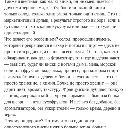
Также известный как
мальт виски
, он не смешивается с
другими зерновыми, как бурбон или ржаной виски —
только солод, только один завод, только один стиль
. Это не
маркетинговый ярлык, а результат строгого выбора: если в
бутылке есть хоть капля кукурузы или ржи — это уже не
односолодовый.
Что делает его особенным?
солод
,
проросший ячмень,
который превращается в сахар и потом в спирт
— здесь не
просто ингредиент, а основа всего вкуса. От того, как его
обжаривают, как долго ферментируют и где выдерживают
— зависит, будет ли виски с нотами дыма, мёда, морской
соли или фруктов.
выдержка
,
процесс, при котором спирт
взаимодействует с деревом бочки в течение лет
— это не
просто хранение, а химия. Бочка не просто хранит — она
дарит цвет, аромат, текстуру. Французский дуб даёт тонкую
ваниль, американский — яркую карамель, а бывшая бочка
для шерри — ноты сухофруктов. И всё это без добавок, без
ароматизаторов, без ускорителей — только время, дерево и
зерно.
Почему он дороже? Потому что на один литр
односолодового виски нужно больше зерна, больше