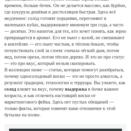
времени, больше бочек. Он не делается массово, как бурбон,
где кукуруза дешёвая и дистилляция быстрая. Здесь всё
медленнее: солод готовят порциями, перегоняют в
маленьких кубах, выдерживают минимум три года, а часто
— десятки. Это напиток для тех, кто хочет понять, как зерно
превращается в аромат. Его не пьют с колой, не смешивают
в коктейлях — его пьют чистым, в тёплом бокале, чтобы
почувствовать слой за слоем: сначала лёгкий дым, потом
мед, потом орехи, потом тёплое дерево. И это не про статус
— это про вкус, который нельзя скопировать.
В коллекции ниже — статьи, которые помогут разобраться,
почему односолодовый виски — это не просто алкоголь, а
результат традиции, технологии и терруара. Вы узнаете, как
солод
влияет на вкус, почему
выдержка
в бочке важнее
возраста, и как отличить настоящий виски от
маркетингового фейка. Здесь нет пустых обещаний —
только факты, которые изменят ваше отношение к этой
бутылке на полке.