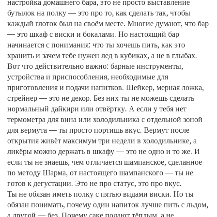
настройка домашнего бара
, это не просто выставление
бутылок на полку — это про то, как сделать так, чтобы
каждый глоток был на своём месте.
Многие думают, что бар
— это шкаф с виски и бокалами. Но настоящий бар
начинается с понимания: что ты хочешь пить, как это
хранить и зачем тебе нужен лед в кубиках, а не в глыбах.
Вот что действительно важно:
барные инструменты
,
устройства и приспособления, необходимые для
приготовления и подачи напитков
. Шейкер, мерная ложка,
стрейнер — это не декор. Без них ты не можешь сделать
нормальный дайкири или отвёртку. А если у тебя нет
термометра для вина или холодильника с отдельной зоной
для вермута — ты просто портишь вкус. Вермут после
открытия живёт максимум три недели в холодильнике, а
ликёры можно держать в шкафу — это не одно и то же. И
если ты не знаешь, чем отличается шампанское, сделанное
по методу Шарма, от настоящего шампанского — ты не
готов к дегустации. Это не про статус, это про вкус.
Ты не обязан иметь полку с пятью видами виски. Но ты
обязан понимать, почему один напиток лучше пить с льдом,
а другой — без. Почему саке подают тёплым, а не