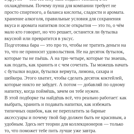
охлаждённым. Почему пунш для компании требует не
просто спиртного, а баланса кислоты, сладости и аромата.
хранение алкоголя
,
правильные условия для сохранения
вкуса и аромата напитков после открытия
— это то, о чём
мало кто говорит, но что решает, останется ли бутылка
вкусной или превратится в уксус.
Подготовка бара — это про то, чтобы не тратить деньги на
то, что не приносит удовольствия. Не на десяток бутылок,
которые ты не пьёшь. А на три-четыре, которые ты знаешь,
как подать, как хранить и с чем сочетать. Ты можешь начать
с бутылки водки, бутылки вермута, лимона, сахара и
шейкера. Этого хватит, чтобы сделать десяток коктейлей,
которые никто не забудет. А потом — добавляй по одному
напитку, когда поймёшь, зачем он тебе нужен.
В этой подборке ты найдёшь всё, что реально работает: как
выбрать, хранить и подавать напитки, как избежать
типичных ошибок, как не переплатить за барные
аксессуары и почему твой бар должен быть не красивым, а
удобным. Здесь нет теории для коллекционеров — только
то, что поможет тебе пить лучше уже завтра.