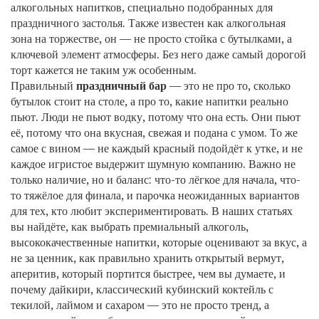
алкогольных напитков, специально подобранных для
праздничного застолья
. Также известен как
алкогольная
зона на торжестве
, он — не просто стойка с бутылками, а
ключевой элемент атмосферы. Без него даже самый дорогой
торт кажется не таким уж особенным.
Правильный
праздничный бар
— это не про то, сколько
бутылок стоит на столе, а про то, какие напитки реально
пьют. Люди не пьют водку, потому что она есть. Они пьют
её, потому что она вкусная, свежая и подана с умом. То же
самое с вином — не каждый красный подойдёт к утке, и не
каждое игристое выдержит шумную компанию. Важно не
только наличие, но и баланс: что-то лёгкое для начала, что-
то тяжёлое для финала, и парочка неожиданных вариантов
для тех, кто любит экспериментировать. В наших статьях
вы найдёте, как выбрать
премиальный алкоголь
,
высококачественные напитки, которые оценивают за вкус, а
не за ценник
, как правильно хранить
открытый вермут
,
аперитив, который портится быстрее, чем вы думаете
, и
почему
дайкири
,
классический кубинский коктейль с
текилой, лаймом и сахаром
— это не просто тренд, а