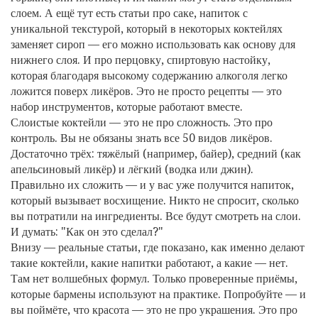
слоем. А ещё тут есть статьи про
саке
,
напиток с
уникальной текстурой, который в некоторых коктейлях
заменяет сироп
— его можно использовать как основу для
нижнего слоя. И про
перцовку
,
спиртовую настойку,
которая благодаря высокому содержанию алкоголя легко
ложится поверх ликёров
. Это не просто рецепты — это
набор инструментов, которые работают вместе.
Слоистые коктейли — это не про сложность. Это про
контроль. Вы не обязаны знать все 50 видов ликёров.
Достаточно трёх: тяжёлый (например, байер), средний (как
апельсиновый ликёр) и лёгкий (водка или джин).
Правильно их сложить — и у вас уже получится напиток,
который вызывает восхищение. Никто не спросит, сколько
вы потратили на ингредиенты. Все будут смотреть на слои.
И думать: "Как он это сделал?"
Внизу — реальные статьи, где показано, как именно делают
такие коктейли, какие напитки работают, а какие — нет.
Там нет волшебных формул. Только проверенные приёмы,
которые бармены используют на практике. Попробуйте — и
вы поймёте, что красота — это не про украшения. Это про