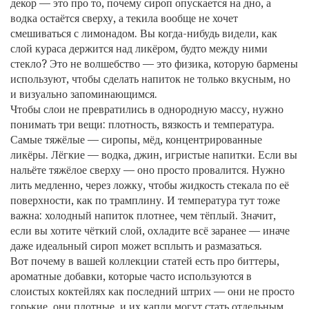
декор — это про то, почему сироп опускается на дно, а
водка остаётся сверху, а текила вообще не хочет
смешиваться с лимонадом. Вы когда-нибудь видели, как
слой кураса держится над ликёром, будто между ними
стекло? Это не волшебство — это физика, которую бармены
используют, чтобы сделать напиток не только вкусным, но
и визуально запоминающимся.
Чтобы слои не превратились в однородную массу, нужно
понимать три вещи:
плотность
,
вязкость и температура
.
Самые тяжёлые — сиропы, мёд, концентрированные
ликёры. Лёгкие — водка, джин, игристые напитки. Если вы
нальёте тяжёлое сверху — оно просто провалится. Нужно
лить медленно, через ложку, чтобы жидкость стекала по её
поверхности, как по трамплину. И температура тут тоже
важна: холодный напиток плотнее, чем тёплый. Значит,
если вы хотите чёткий слой, охладите всё заранее — иначе
даже идеальный сироп может всплыть и размазаться.
Вот почему в вашей коллекции статей есть про
биттеры
,
ароматные добавки, которые часто используются в
слоистых коктейлях как последний штрих
— они не просто
горькие, они плотные, и их капли могут стать отдельным