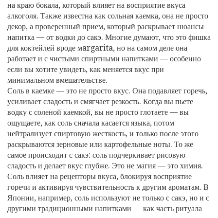
на краю бокала, который влияет на восприятие вкуса
алкоголя
. Также известна как
сольная каемка
, она не просто
декор, а проверенный прием, который раскрывает нюансы
напитка — от водки до сакэ.
Многие думают, что это фишка
для коктейлей вроде мargarita, но на самом деле она
работает и с чистыми спиртными напитками — особенно
если вы хотите увидеть, как меняется вкус при
минимальном вмешательстве.
Соль в каемке — это не просто вкус. Она подавляет горечь,
усиливает сладость и смягчает резкость. Когда вы пьете
водку с соленой каемкой, вы не просто глотаете — вы
ощущаете, как соль сначала касается языка, потом
нейтрализует спиртовую жесткость, и только после этого
раскрываются зерновые или картофельные ноты. То же
самое происходит с сакэ: соль подчеркивает рисовую
сладость и делает вкус глубже. Это не магия — это химия.
Соль влияет на рецепторы вкуса, блокируя восприятие
горечи и активируя чувствительность к другим ароматам. В
Японии, например, соль используют не только с сакэ, но и с
другими традиционными напитками — как часть ритуала