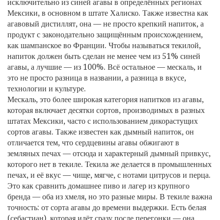
исключительно из синей агавы в определённых регионах
Мексики, в основном в штате Халиско
. Также известна как
агавовый дистиллят
, она — не просто крепкий напиток, а
продукт с законодательно защищённым происхождением,
как шампанское во Франции.
Чтобы называться текилой,
напиток должен быть сделан не менее чем из 51% синей
агавы, а лучшие — из 100%. Всё остальное — мескаль, и
это не просто разница в названии, а разница в вкусе,
технологии и культуре.
Мескаль
,
это более широкая категория напитков из агавы,
которая включает десятки сортов, производимых в разных
штатах Мексики, часто с использованием дикорастущих
сортов агавы
. Также известен как
дымный напиток
, он
отличается тем, что сердцевины агавы обжигают в
земляных печах — отсюда и характерный дымный привкус,
которого нет в текиле. Текила же делается в промышленных
печах, и её вкус — чище, мягче, с нотами цитрусов и перца.
Это как сравнить домашнее пиво и лагер из крупного
бренда — оба из хмеля, но это разные миры.
В текиле важна
точность: от сорта агавы до времени выдержки. Есть белая
(себастиан), которая идёт сразу после перегонки — она