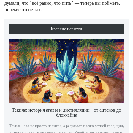
думали, что "всё равно, что пить" — теперь вы поймёте,
почему это не так.
Крепкие напитки
Текила: история агавы и дистилляции - от ацтеков до
блокчейна
Текила - это не просто напиток, а результат тысячелетней традиции,
строгих правил и уникального сырья. Узнайте, как из агавы делают