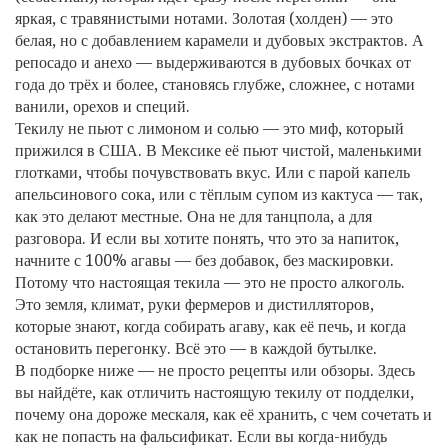
яркая, с травянистыми нотами. Золотая (холден) — это
белая, но с добавлением карамели и дубовых экстрактов. А
репосадо и анехо — выдерживаются в дубовых бочках от
года до трёх и более, становясь глубже, сложнее, с нотами
ванили, орехов и специй.
Текилу не пьют с лимоном и солью — это миф, который
прижился в США. В Мексике её пьют чистой, маленькими
глотками, чтобы почувствовать вкус. Или с парой капель
апельсинового сока, или с тёплым супом из кактуса — так,
как это делают местные. Она не для танцпола, а для
разговора. И если вы хотите понять, что это за напиток,
начните с 100% агавы — без добавок, без маскировки.
Потому что настоящая текила — это не просто алкоголь.
Это земля, климат, руки фермеров и дистилляторов,
которые знают, когда собирать агаву, как её печь, и когда
остановить перегонку. Всё это — в каждой бутылке.
В подборке ниже — не просто рецепты или обзоры. Здесь
вы найдёте, как отличить настоящую текилу от подделки,
почему она дороже мескаля, как её хранить, с чем сочетать и
как не попасть на фальсификат. Если вы когда-нибудь