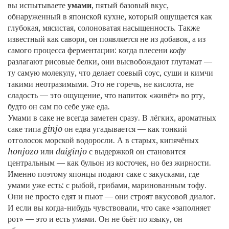
вы испытываете
умами
,
пятый базовый вкус,
обнаруженный в японской кухне, который ощущается как
глубокая, мясистая, солоноватая насыщенность
. Также
известный как
савори
, он появляется не из добавок, а из
самого процесса ферментации: когда плесени
кофу
разлагают рисовые белки, они высвобождают глутамат —
ту самую молекулу, что делает соевый соус, суши и кимчи
такими неотразимыми.
Это не горечь, не кислота, не
сладость — это ощущение, что напиток «живёт» во рту,
будто он сам по себе уже еда.
Умами в саке не всегда заметен сразу. В лёгких, ароматных
саке типа
ginjo
он едва угадывается — как тонкий
отголосок морской водоросли. А в старых, кипячёных
honjozo
или
daiginjo
с выдержкой он становится
центральным — как бульон из косточек, но без жирности.
Именно поэтому японцы подают саке с закусками, где
умами уже есть: с рыбой, грибами, маринованным тофу.
Они не просто едят и пьют — они строят вкусовой диалог.
И если вы когда-нибудь чувствовали, что саке «заполняет
рот» — это и есть умами. Он не бьёт по языку, он