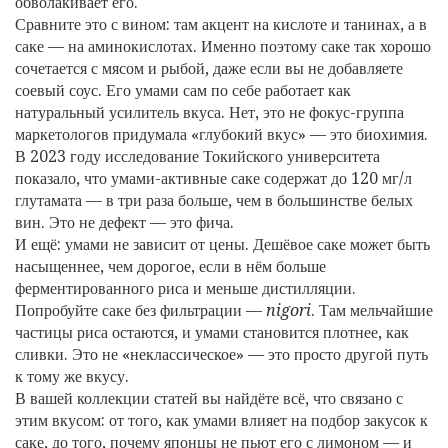
обволакивает его.
Сравните это с вином: там акцент на кислоте и танинах, а в
саке — на аминокислотах. Именно поэтому саке так хорошо
сочетается с мясом и рыбой, даже если вы не добавляете
соевый соус. Его умами сам по себе работает как
натуральный усилитель вкуса. Нет, это не фокус-группа
маркетологов придумала «глубокий вкус» — это биохимия.
В 2023 году исследование Токийского университета
показало, что умами-активные саке содержат до 120 мг/л
глутамата — в три раза больше, чем в большинстве белых
вин. Это не дефект — это фича.
И ещё: умами не зависит от цены. Дешёвое саке может быть
насыщеннее, чем дорогое, если в нём больше
ферментированного риса и меньше дистилляции.
Попробуйте саке без фильтрации —
nigori
. Там мельчайшие
частицы риса остаются, и умами становится плотнее, как
сливки. Это не «неклассическое» — это просто другой путь
к тому же вкусу.
В вашей коллекции статей вы найдёте всё, что связано с
этим вкусом: от того, как умами влияет на подбор закусок к
саке, до того, почему японцы не пьют его с лимоном — и