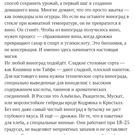
способ сохранить урожай, а первый шаг в создании
домашнего вина
. Многие думают, что это просто закатка —
как помидоры или огурцы. Но если вы оставите виноград в
стекле при комнатной температуре, он не превратится в
вино. Он сгниёт. Чтобы из винограда получилось вино,
нужен процесс —
сбраживание вина
,
когда дрожжи
превращают сахар в спирт и углекислоту
. Это биохимия, а
не консервация. И именно здесь начинается настоящая
магия.
Не любой виноград подойдёт. Сладкие столовые сорта —
как Кишмиш или Тайфи — дают сладкий, плоский напиток.
Для настоящего вина нужны
технические сорта винограда
,
специально выведенные для виноделия: с высоким
содержанием кислоты, танинов и ароматических
соединений
. В России это Альбильо, Ркацители, Мускат,
или морозостойкие гибриды вроде Кодрянка и Кристалл.
Без них даже самый чистый виноград в бутылку не даст
глубокого вкуса. И ещё — дрожжи. Не те, что в пакетике
для хлеба, а специальные винные. Они работают при 18–25
градусах, не выделяют неприятных запахов и не оставляют