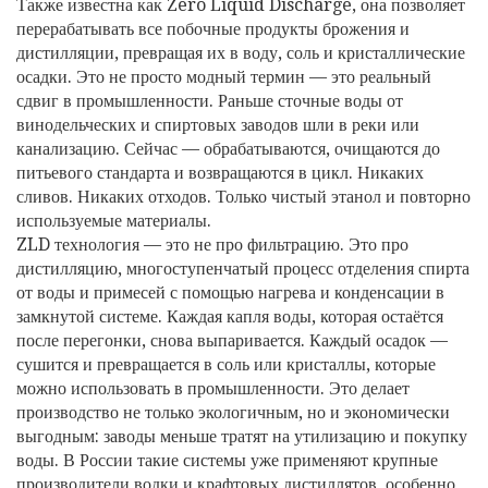
Также известна как
Zero Liquid Discharge
, она
позволяет
перерабатывать все побочные продукты брожения и
дистилляции, превращая их в воду, соль и кристаллические
осадки
.
Это не просто модный термин — это реальный
сдвиг в промышленности. Раньше сточные воды от
винодельческих и спиртовых заводов шли в реки или
канализацию. Сейчас — обрабатываются, очищаются до
питьевого стандарта и возвращаются в цикл. Никаких
сливов. Никаких отходов. Только чистый этанол и повторно
используемые материалы.
ZLD технология — это не про фильтрацию. Это про
дистилляцию
,
многоступенчатый процесс отделения спирта
от воды и примесей с помощью нагрева и конденсации
в
замкнутой системе. Каждая капля воды, которая остаётся
после перегонки, снова выпаривается. Каждый осадок —
сушится и превращается в соль или кристаллы, которые
можно использовать в промышленности. Это делает
производство не только экологичным, но и экономически
выгодным: заводы меньше тратят на утилизацию и покупку
воды. В России такие системы уже применяют крупные
производители водки и крафтовых дистиллятов, особенно