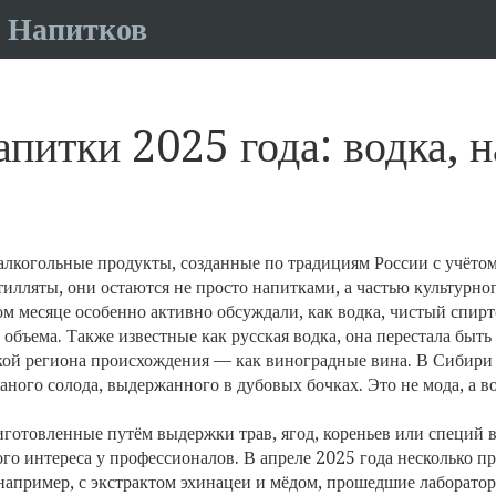
 Напитков
питки 2025 года: водка, н
алкогольные продукты, созданные по традициям России с учёто
тилляты
, они остаются не просто напитками, а частью культурно
ом месяце особенно активно обсуждали, как
водка
,
чистый спирт
 объема
. Также известные как
русская водка
, она
перестала быть
кой региона происхождения — как виноградные вина. В Сибири 
аного солода, выдержанного в дубовых бочках. Это не мода, а во
готовленные путём выдержки трав, ягод, кореньев или специй в
го интереса у профессионалов. В апреле 2025 года несколько п
апример, с экстрактом эхинацеи и мёдом, прошедшие лаборатор