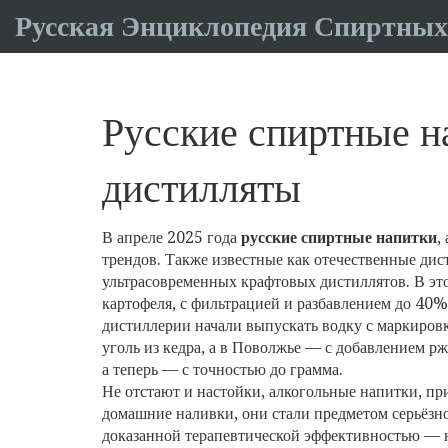
Русская Энциклопедия Спиртных
Русские спиртные на
дистилляты
В апреле 2025 года
русские спиртные напитки
,
трендов
. Также известные как
отечественные дис
ультрасовременных крафтовых дистиллятов.
В эт
картофеля, с фильтрацией и разбавлением до 40%
дистиллерии начали выпускать водку с маркиров
уголь из кедра, а в Поволжье — с добавлением рж
а теперь — с точностью до грамма.
Не отстают и
настойки
,
алкогольные напитки, при
домашние наливки
, они
стали предметом серьёзно
доказанной терапевтической эффективностью — н