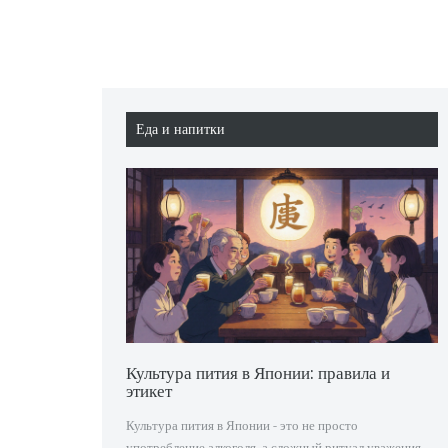
Еда и напитки
Культура пития в Японии: правила и
этикет
Культура пития в Японии - это не просто
употребление алкоголя, а сложный ритуал уважения,