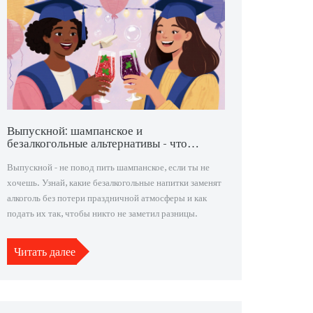
Выпускной: шампанское и
безалкогольные альтернативы - что
выбрать и почему
Выпускной - не повод пить шампанское, если ты не
хочешь. Узнай, какие безалкогольные напитки заменят
алкоголь без потери праздничной атмосферы и как
подать их так, чтобы никто не заметил разницы.
Читать далее