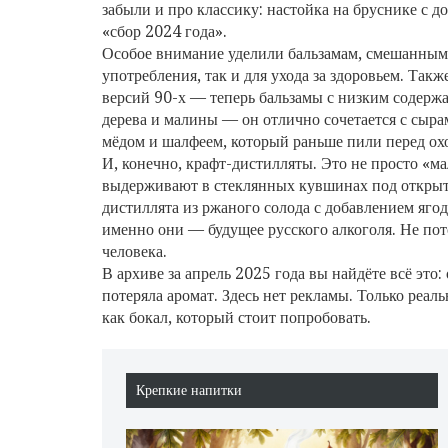
забыли и про классику: настойка на бруснике с д
«сбор 2024 года».
Особое внимание уделили
бальзамам
,
смешанным 
употребления, так и для ухода за здоровьем
. Такж
версий 90-х — теперь бальзамы с низким содержа
дерева и малины — он отлично сочетается с сыра
мёдом и шалфеем, который раньше пили перед ох
И, конечно, крафт-дистилляты. Это не просто «м
выдерживают в стеклянных кувшинах под открыт
дистиллята из ржаного солода с добавлением ягод
именно они — будущее русского алкоголя. Не пото
человека.
В архиве за апрель 2025 года вы найдёте всё это
потеряла аромат. Здесь нет рекламы. Только реал
как бокал, который стоит попробовать.
Крепкие напитки