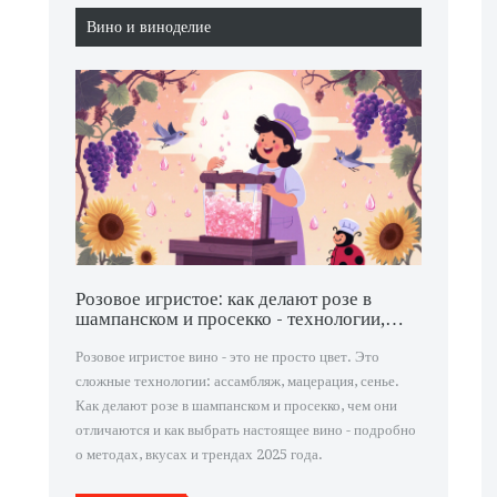
Вино и виноделие
Розовое игристое: как делают розе в
шампанском и просекко - технологии,
отличия и вкус
Розовое игристое вино - это не просто цвет. Это
сложные технологии: ассамбляж, мацерация, сенье.
Как делают розе в шампанском и просекко, чем они
отличаются и как выбрать настоящее вино - подробно
о методах, вкусах и трендах 2025 года.