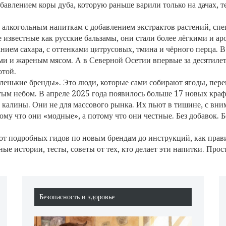
обавлением коры дуба, которую раньше варили только на дачах, т
алкогольным напиткам с добавлением экстрактов растений, спец
е известные как
русские бальзамы
, они
стали более лёгкими и а
нием сахара, с оттенками цитрусовых, тмина и чёрного перца. В
ми и жареным мясом. А в Северной Осетии впервые за десятилет
отой.
аленькие бренды». Это люди, которые сами собирают ягоды, пер
ым небом. В апреле 2025 года появилось больше 17 новых краф
 калины. Они не для массового рынка. Их пьют в тишине, с вним
му что они «модные», а потому что они честные. Без добавок. Бе
: от подробных гидов по новым брендам до инструкций, как прав
ьные истории, тесты, советы от тех, кто делает эти напитки. Пр
Безопасность и здоровье