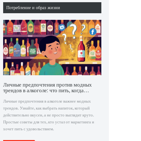
Потребление и образ жизни
Личные предпочтения против модных
трендов в алкоголе: что пить, когда
хочется настоящего вкуса
Личные предпочтения в алкоголе важнее модных
трендов. Узнайте, как выбрать напиток, который
действительно вкусен, а не просто выглядит круто.
Простые советы для тех, кто устал от маркетинга и
хочет пить с удовольствием.