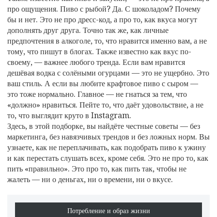
про ощущения.
Пиво с рыбой? Да. С шоколадом? Почему
бы и нет. Это не про дресс-код, а про то, как вкуса могут
дополнять друг друга. Точно так же, как
личные
предпочтения в алкоголе
,
то, что нравится именно вам, а не
тому, что пишут в блогах
. Также известно как
вкус по-
своему
, — важнее любого тренда.
Если вам нравится
дешёвая водка с солёными огурцами — это не ущербно. Это
ваш стиль. А если вы любите крафтовое пиво с сыром —
это тоже нормально. Главное — не гнаться за тем, что
«должно» нравиться. Пейте то, что даёт удовольствие, а не
то, что выглядит круто в Instagram.
Здесь, в этой подборке, вы найдёте честные советы — без
маркетинга, без навязчивых трендов и без ложных норм. Вы
узнаете, как не переплачивать, как подобрать пиво к ужину
и как перестать слушать всех, кроме себя. Это не про то, как
пить «правильно». Это про то, как пить так, чтобы не
жалеть — ни о деньгах, ни о времени, ни о вкусе.
Потребление и образ жизни