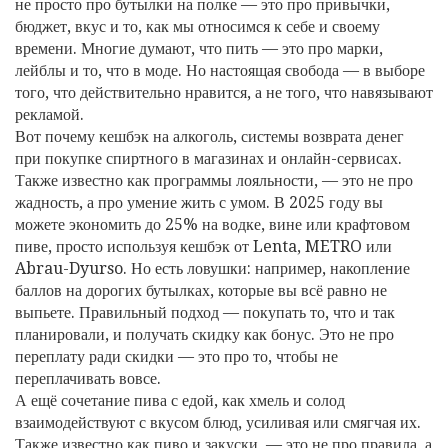
не просто про бутылки на полке — это про привычки,
бюджет, вкус и то, как мы относимся к себе и своему
времени.
Многие думают, что пить — это про марки,
лейблы и то, что в моде. Но настоящая свобода — в выборе
того, что действительно нравится, а не того, что навязывают
рекламой.
Вот почему
кешбэк на алкоголь
,
системы возврата денег
при покупке спиртного в магазинах и онлайн-сервисах
.
Также известно как
программы лояльности
, — это не про
жадность, а про умение жить с умом.
В 2025 году вы
можете экономить до 25% на водке, вине или крафтовом
пиве, просто используя кешбэк от Lenta, METRO или
Abrau-Dyurso. Но есть ловушки: например, накопление
баллов на дорогих бутылках, которые вы всё равно не
выпьете. Правильный подход — покупать то, что и так
планировали, и получать скидку как бонус. Это не про
переплату ради скидки — это про то, чтобы не
переплачивать вовсе.
А ещё
сочетание пива с едой
,
как хмель и солод
взаимодействуют с вкусом блюд, усиливая или смягчая их
.
Также известно как
пиво и закуски
, — это не про правила, а