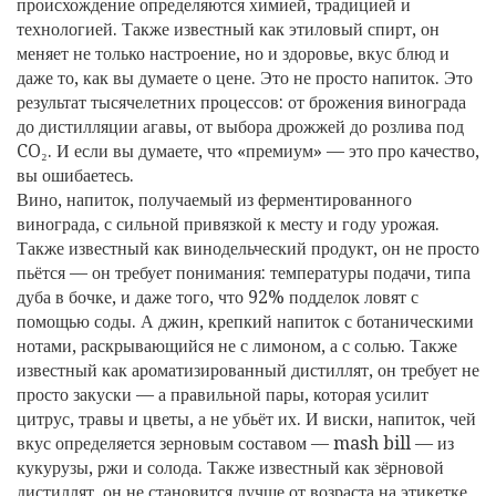
происхождение определяются химией, традицией и
технологией
. Также известный как
этиловый спирт
, он
меняет не только настроение, но и здоровье, вкус блюд и
даже то, как вы думаете о цене.
Это не просто напиток. Это
результат тысячелетних процессов: от брожения винограда
до дистилляции агавы, от выбора дрожжей до розлива под
CO₂. И если вы думаете, что «премиум» — это про качество,
вы ошибаетесь.
Вино
,
напиток, получаемый из ферментированного
винограда, с сильной привязкой к месту и году урожая
.
Также известный как
винодельческий продукт
, он не просто
пьётся — он требует понимания: температуры подачи, типа
дуба в бочке, и даже того, что 92% подделок ловят с
помощью соды.
А
джин
,
крепкий напиток с ботаническими
нотами, раскрывающийся не с лимоном, а с солью
. Также
известный как
ароматизированный дистиллят
, он требует не
просто закуски — а правильной пары, которая усилит
цитрус, травы и цветы, а не убьёт их.
И
виски
,
напиток, чей
вкус определяется зерновым составом — mash bill — из
кукурузы, ржи и солода
. Также известный как
зёрновой
дистиллят
, он не становится лучше от возраста на этикетке