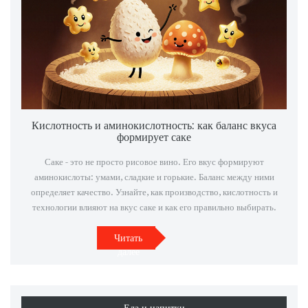
Кислотность и аминокислотность: как баланс вкуса
формирует саке
Саке - это не просто рисовое вино. Его вкус формируют
аминокислоты: умами, сладкие и горькие. Баланс между ними
определяет качество. Узнайте, как производство, кислотность и
технологии влияют на вкус саке и как его правильно выбирать.
Читать
далее
Еда и напитки