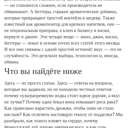
— он становится сложнее, если производитель не
обманывает.
А
биттеры
,
горькие ароматические добавки,
которые превращают простой коктейль в шедевр
. Также
известный как
ароматизатор для крепких напитков
, они —
не опциональная приправа, а ключ к балансу в виски,
вермуте и джине.
Эти четыре вещи — вино, джин, виски,
биттеры — лежат в основе почти всех статей этого месяца.
И все они связаны с одной простой истиной: вкус — это не
случайность. Это результат выбора, технологии и, иногда,
обмана.
Что вы найдёте ниже
Здесь — не просто статьи. Здесь — ответы на вопросы,
которые вы задавали, но не находили честных ответов:
почему «ультрапремиум» водка стоит вдвое дороже, а вкус
не лучше? Почему один бокал вина повышает риск рака?
Как правильно нарастить дрожжи, чтобы пиво не стало
кислым? Как отличить настоящую текилу от подделки? Мы
разобрали, как этанол влияет на сердце, почему
французский дуб дороже американского, и как соль