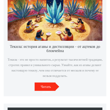
Текила: история агавы и дистилляции - от ацтеков до
блокчейна
Текила - это не просто напиток, а результат тысячелетней традиции,
строгих правил и уникального сырья. Узнайте, как из агавы делают
настоящую текилу, чем она отличается от мескаля и почему ее
нельзя подделать.
Читать
далее