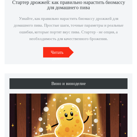
Стартер дрожжей: как правильно нарастить биомассу
для домашнего пива
Узнайте, как правильно нарастить биомассу дрожжей для
домашнего пива. Простые шаги, точные параметры и реальные
ошибки, которые портят вкус пива. Стартер - не опция, а
необходимость для качественного брожения.
Читать
далее
Вино и виноделие