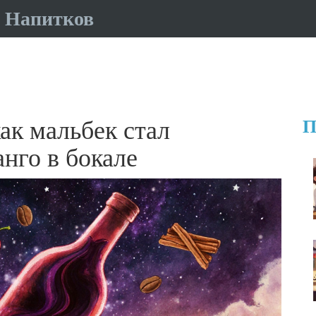
 Напитков
ак мальбек стал
П
нго в бокале