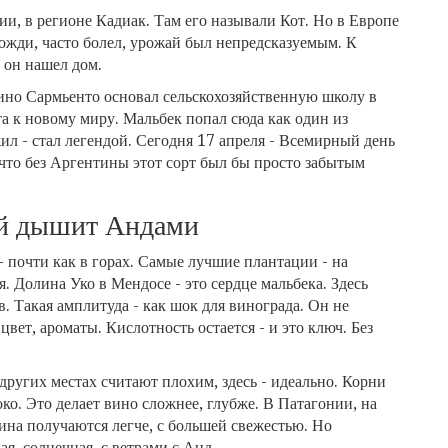
ии, в регионе Кадиак. Там его называли Кот. Но в Европе
ожди, часто болел, урожай был непредсказуемым. К
 он нашел дом.
ино Сармьенто основал сельскохозяйственную школу в
та к новому миру. Мальбек попал сюда как один из
л - стал легендой. Сегодня 17 апреля - Всемирный день
 что без Аргентины этот сорт был бы просто забытым
рый дышит Андами
 почти как в горах. Самые лучшие плантации - на
. Долина Уко в Мендосе - это сердце мальбека. Здесь
в. Такая амплитуда - как шок для винограда. Он не
цвет, ароматы. Кислотность остается - и это ключ. Без
в других местах считают плохим, здесь - идеально. Корни
ко. Это делает вино сложнее, глубже. В Патагонии, на
 вина получаются легче, с большей свежестью. Но
ая, солнечная, с ветрами с Анд.