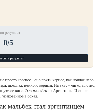
аш результат
0/5
ерить результат
не просто красное - оно почти черное, как ночное небо
тра, шоколад, немного корицы. На вкус - мягко, плотно,
анцузское вино. Это
мальбек
из Аргентины. И он не
, упакованное в бокал.
к мальбек стал аргентинцем