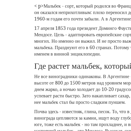
< p>Мальбек - сорт, который родился во Франц
он оказался неприхотливым: плохо переносил д
1960-м годам его почти забыли. А в Аргентине
17 апреля 1853 года президент Доминго Фауст
Мендосе. Цель - адаптировать европейские сор
многих. Но именно он выжил. И не просто выжи
мальбека. Празднуют его в 60 странах. Потому
именем в винной энциклопедии.
Где растет мальбек, кото
Не все виноградники одинаковы. В Аргентине -
высоте от 800 до 1500 метров над уровнем моря
днем жарко, а ночью холодает до 10-20 градусо
успевает расти быстро. Зато накапливает сахар, 
нее мальбек стал бы просто сладким пуншем.
Почва здесь - известняк, глина, песок. То, что 
винограда цепляются за камни, ищут воду глубо
юге, тоже есть мальбек - но там прохладнее, и
настоящий мальбек - это Мендоса. Высокая, сух