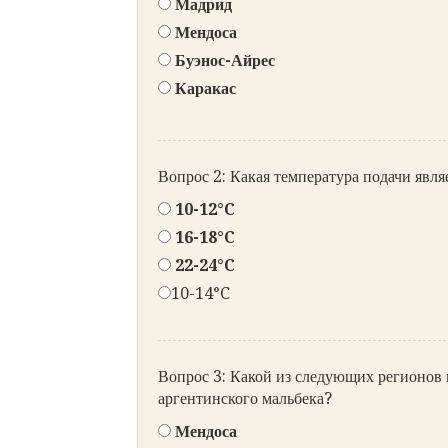
Мадрид
Мендоса
Буэнос-Айрес
Каракас
Вопрос 2: Какая температура подачи явля
10-12°C
16-18°C
22-24°C
10-14°C
Вопрос 3: Какой из следующих регионов 
аргентинского мальбека?
Мендоса