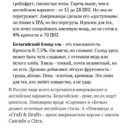
грейпфрут, смолистые ноты. Горечь выше, чем в
английском варианте - от 15 до 28 IBU. Но она не
перегружает. Американцы сделали его «доступным»:
он ближе к IPA, но без перегруза. Идеален для тех,
кто хочет попробовать хмелевую мощь, но не готов к
8% крепости и 70 IBU.
Бельгийский блонд-эль
- это изысканность.
Крепость 6-7,5%. Он мягче, но сложнее. Солод здесь
может быть чуть сладковат, с оттенком мёда или
белого хлеба. Хмель - тонкий, почти незаметный, но
он есть. Дрожжи добавляют лёгкую фруктовость -
груша, яблоко. Пена - плотная, кремовая. Это пиво
для тех, кто любит изящество, а не удар.
В России чаще всего встречаются американские и
английские варианты. Бельгийские - реже, но их ищут
ценители. Пивоварни вроде «Сорован» и «Бочка»
делают отличные английские стили. А «Пивзавод» и
«Craft & Draft» - яркие американские версии с хмелем
Cascade и Citra.