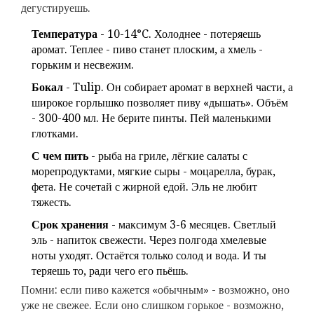
дегустируешь.
Температура
- 10-14°C. Холоднее - потеряешь
аромат. Теплее - пиво станет плоским, а хмель -
горьким и несвежим.
Бокал
- Tulip. Он собирает аромат в верхней части, а
широкое горлышко позволяет пиву «дышать». Объём
- 300-400 мл. Не берите пинты. Пей маленькими
глотками.
С чем пить
- рыба на гриле, лёгкие салаты с
морепродуктами, мягкие сыры - моцарелла, бурак,
фета. Не сочетай с жирной едой. Эль не любит
тяжесть.
Срок хранения
- максимум 3-6 месяцев. Светлый
эль - напиток свежести. Через полгода хмелевые
ноты уходят. Остаётся только солод и вода. И ты
теряешь то, ради чего его пьёшь.
Помни: если пиво кажется «обычным» - возможно, оно
уже не свежее. Если оно слишком горькое - возможно,