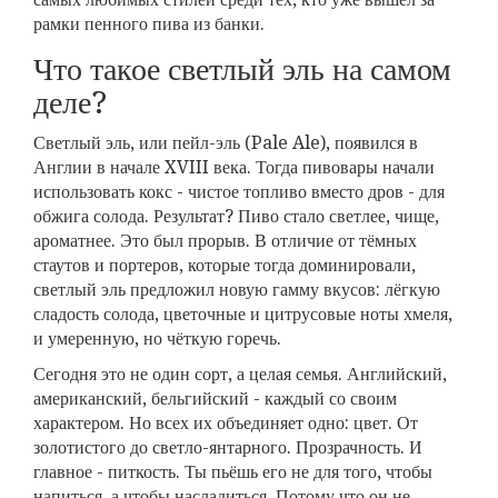
рамки пенного пива из банки.
Что такое светлый эль на самом
деле?
Светлый эль, или пейл-эль (Pale Ale), появился в
Англии в начале XVIII века. Тогда пивовары начали
использовать кокс - чистое топливо вместо дров - для
обжига солода. Результат? Пиво стало светлее, чище,
ароматнее. Это был прорыв. В отличие от тёмных
стаутов и портеров, которые тогда доминировали,
светлый эль предложил новую гамму вкусов: лёгкую
сладость солода, цветочные и цитрусовые ноты хмеля,
и умеренную, но чёткую горечь.
Сегодня это не один сорт, а целая семья. Английский,
американский, бельгийский - каждый со своим
характером. Но всех их объединяет одно: цвет. От
золотистого до светло-янтарного. Прозрачность. И
главное - питкость. Ты пьёшь его не для того, чтобы
напиться, а чтобы насладиться. Потому что он не