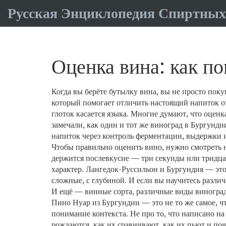
Русская Энциклопедия Спиртных
Оценка вина: как по
Когда вы берёте бутылку вина, вы не просто пок
который помогает отличить настоящий напиток о
глоток касается языка.
Многие думают, что оценка
замечали, как один и тот же виноград в Бургунд
напиток через контроль ферментации, выдержки 
Чтобы правильно оценить вино, нужно смотреть не 
держится послевкусие — три секунды или тридца
характер
. Лангедок-Руссильон и Бургундия — это
сложные, с глубиной. И если вы научитесь различ
И ещё —
винные сорта
,
различные виды виноград
Пино Нуар из Бургундии — это не то же самое, 
понимание контекста. Не про то, что написано на 
рождаются, как их сравнивают, как их пьют и поч