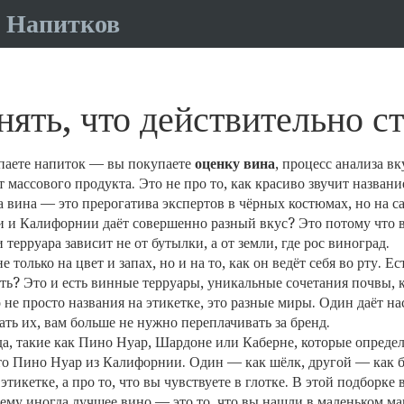
 Напитков
нять, что действительно с
упаете напиток — вы покупаете
оценку вина
,
процесс анализа вк
т массового продукта
. Это не про то, как красиво звучит название
 вина — это прерогатива экспертов в чёрных костюмах, но на са
ии и Калифорнии даёт совершенно разный вкус? Это потому что
и терруара
зависит не от бутылки, а от земли, где рос виноград.
только на цвет и запах, но и на то, как он ведёт себя во рту. Ес
ть? Это и есть
винные терруары
,
уникальные сочетания почвы, к
 не просто названия на этикетке, это разные миры. Один даёт 
ать их, вам больше не нужно переплачивать за бренд.
а, такие как Пино Нуар, Шардоне или Каберне, которые опреде
что Пино Нуар из Калифорнии. Один — как шёлк, другой — как 
этикетке, а про то, что вы чувствуете в глотке. В этой подборке
ему иногда лучшее вино — это то, что вы нашли в маленьком маг