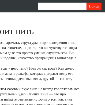
тоит пить
уса, аромата, структуры и происхождения вина,
 на этикетке, а про то, что вы чувствуете, когда
мом деле это просто умение слушать себя. Вы
виноделие
,
искусство превращения винограда в
ть ли у него тело? Или он как вода? Как долго
лимата и рельефа, которые придают вину его
насыщенные, дешёвые вина, другой — тонкие,
ляют базовый вкус вина
не всегда говорят вам всё.
брутальный удар. Оценка вина — это про
 вы найдёте реальные истории о том, как вина
азине за углом, а не в элитном супермаркете.