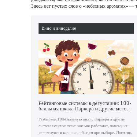
Здесь нет пустых слов о «небесных ароматах» — то
Вино и виноделие
Рейтинговые системы в дегустации: 100-
балльная шкала Паркера и другие методы
оценки вина
Разбираем 100-балльную шкалу Паркера и другие
системы оценки вина: как они работают, почему их
используют и как не ошибаться при выборе. Понятно,