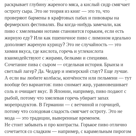
раскрывает глубину жареного мяса, а кислый сидр смягчает
остроту сыра. Это не теория из книг — это то, что
проверяют бармены в крафтовых пабах и пивовары на
фермерских фестивалях. Вы когда-нибудь замечали, как
пиво с хмелевыми нотами становится горьким, если есть
жирную еду? Или как пшеничное пиво с лимоном идеально
дополняет жареную курицу? Это не случайность — это
химия вкуса, где кислота, горечь и углекислота
взаимодействуют с жирами, белками и специями.
Сочетание пива с сыром — отдельная история. Брынза и
светлый лагер? Да. Чеддер и имперский стаут? Еще лучше.
А если вы любите колбасы, копчёности или пельмени — тут
вообще без вариантов: пиво снимает жир, уравновешивает
соль и очищает вкус. В Японии, например, пиво подают с
рыбой, потому что хмелевая горечь убирает запах
морепродуктов. В Германии — с ветчиной и горчицей,
потому что солодовая сладость смягчает остроту. Это не
мода — это традиции, выверенные временем.
Не стоит забывать и про контрасты. Горькое пиво отлично
сочетается со сладким — например, с карамельным пирогом