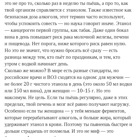
это не про то, сколько раз в неделю ты пьёшь, а про то, как
твой организм справляется с этанолом
. Также известное как
безопасная доза алкоголя
, этот термин часто используют,
чтобы успокоить совесть — но наука говорит иначе. Этанол
— канцероген первой группы, как табак. Даже один бокал
вина в день повышает риск рака молочной железы, печени
и пищевода. Нет порога, ниже которого риск равен нулю.
Но это не значит, что нужно бросать всё сразу — есть
разница между тем, кто пьёт по праздникам, и тем, кто
утром с водкой начинает день.
Сколько же можно? В мире есть разные стандарты, но
российские врачи и ВОЗ сходятся на одном: для мужчин —
не более 20 г чистого этанола в день (это около 50 мл водки
или 150 мл вина), для женщин — 10–15 г. Но это
максимум. Не цель. Если ты пьёшь регулярно, даже в этих
пределах, твой печень и мозг всё равно получают нагрузку.
Особенно если ты женщина — у тебя меньше ферментов,
которые перерабатывают алкоголь, и больше жира, который
удерживает этанол в крови. Поэтому ты пьянеешь быстрее и
дольше страдаешь от похмелья. И это не миф — это