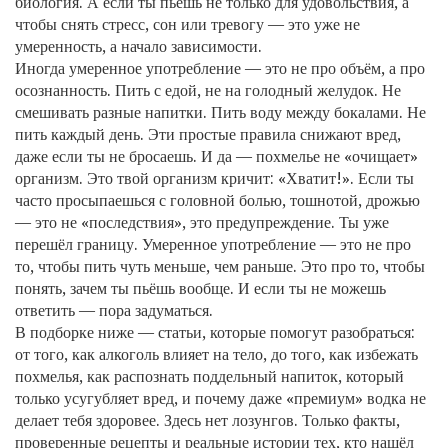
биология. А если ты пьёшь не только для удовольствия, а
чтобы снять стресс, сон или тревогу — это уже не
умеренность, а начало зависимости.
Иногда умеренное употребление — это не про объём, а про
осознанность. Пить с едой, не на голодный желудок. Не
смешивать разные напитки. Пить воду между бокалами. Не
пить каждый день. Эти простые правила снижают вред,
даже если ты не бросаешь. И да — похмелье не «очищает»
организм. Это твой организм кричит: «Хватит!». Если ты
часто просыпаешься с головной болью, тошнотой, дрожью
— это не «последствия», это предупреждение. Ты уже
перешёл границу. Умеренное употребление — это не про
то, чтобы пить чуть меньше, чем раньше. Это про то, чтобы
понять, зачем ты пьёшь вообще. И если ты не можешь
ответить — пора задуматься.
В подборке ниже — статьи, которые помогут разобраться:
от того, как алкоголь влияет на тело, до того, как избежать
похмелья, как распознать поддельный напиток, который
только усугубляет вред, и почему даже «премиум» водка не
делает тебя здоровее. Здесь нет лозунгов. Только факты,
проверенные рецепты и реальные истории тех, кто нашёл