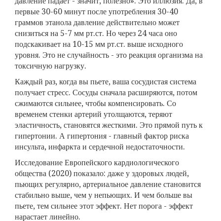
давление падает - значит, полезно». Это иллюзия. Да, в
первые 30-60 минут после употребления 30-40
граммов этанола давление действительно может
снизиться на 5-7 мм рт.ст. Но через 24 часа оно
подскакивает на 10-15 мм рт.ст. выше исходного
уровня. Это не случайность - это реакция организма на
токсичную нагрузку.
Каждый раз, когда вы пьете, ваша сосудистая система
получает стресс. Сосуды сначала расширяются, потом
сжимаются сильнее, чтобы компенсировать. Со
временем стенки артерий утолщаются, теряют
эластичность, становятся жесткими. Это прямой путь к
гипертонии. А гипертония - главный фактор риска
инсульта, инфаркта и сердечной недостаточности.
Исследование Европейского кардиологического
общества (2020) показало: даже у здоровых людей,
пьющих регулярно, артериальное давление становится
стабильно выше, чем у непьющих. И чем больше вы
пьете, тем сильнее этот эффект. Нет порога - эффект
нарастает линейно.