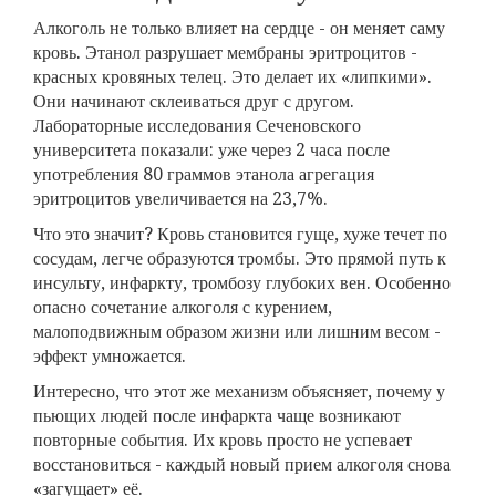
Алкоголь не только влияет на сердце - он меняет саму
кровь. Этанол разрушает мембраны эритроцитов -
красных кровяных телец. Это делает их «липкими».
Они начинают склеиваться друг с другом.
Лабораторные исследования Сеченовского
университета показали: уже через 2 часа после
употребления 80 граммов этанола агрегация
эритроцитов увеличивается на 23,7%.
Что это значит? Кровь становится гуще, хуже течет по
сосудам, легче образуются тромбы. Это прямой путь к
инсульту, инфаркту, тромбозу глубоких вен. Особенно
опасно сочетание алкоголя с курением,
малоподвижным образом жизни или лишним весом -
эффект умножается.
Интересно, что этот же механизм объясняет, почему у
пьющих людей после инфаркта чаще возникают
повторные события. Их кровь просто не успевает
восстановиться - каждый новый прием алкоголя снова
«загущает» её.