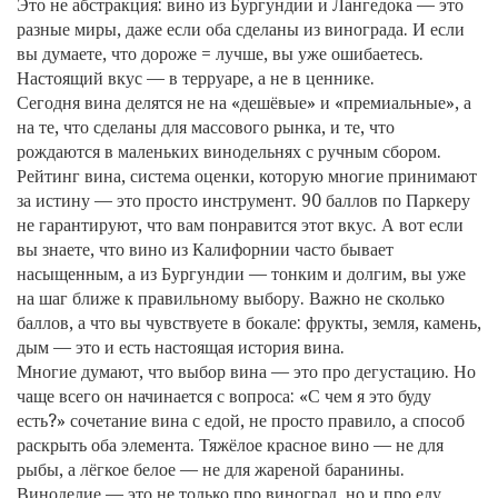
Это не абстракция: вино из Бургундии и Лангедока — это
разные миры, даже если оба сделаны из винограда. И если
вы думаете, что дороже = лучше, вы уже ошибаетесь.
Настоящий вкус — в терруаре, а не в ценнике.
Сегодня вина делятся не на «дешёвые» и «премиальные», а
на те, что сделаны для массового рынка, и те, что
рождаются в маленьких винодельнях с ручным сбором.
Рейтинг вина
,
система оценки, которую многие принимают
за истину
— это просто инструмент. 90 баллов по Паркеру
не гарантируют, что вам понравится этот вкус. А вот если
вы знаете, что вино из Калифорнии часто бывает
насыщенным, а из Бургундии — тонким и долгим, вы уже
на шаг ближе к правильному выбору. Важно не сколько
баллов, а что вы чувствуете в бокале: фрукты, земля, камень,
дым — это и есть настоящая история вина.
Многие думают, что выбор вина — это про дегустацию. Но
чаще всего он начинается с вопроса: «С чем я это буду
есть?»
сочетание вина с едой
,
не просто правило, а способ
раскрыть оба элемента
. Тяжёлое красное вино — не для
рыбы, а лёгкое белое — не для жареной баранины.
Виноделие — это не только про виноград, но и про еду,