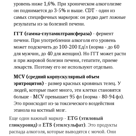
уровень ниже 1,6%. При хроническом алкоголизме
он поднимается до 3-5% и выше. CDT - один из
самых специфичных маркеров: он редко дает ложные
результаты из-за болезней печени.
ГГТ (гамма-глутамилтрансфераза)
- фермент
печени. При употреблении алкоголя его уровень
может подскочить до 100-200 Ед/л (норма - до 60
для мужчин, до 40 для женщин). Но ГГТ может расти
и при жировой болезни печени, гепатите, приеме
лекарств. Поэтому его не используют отдельно.
MCV (средний корпускулярный объем
эритроцитов)
- размер красных кровяных телец. У
людей, которые пьют много, эти клетки становятся
больше - MCV превышает 95 фл (норма - 80-94 фл).
Это происходит из-за токсического воздействия
этанола на костный мозг.
Еще один важный маркер -
ETG (этиловый
глюкуронид)
и
ETS (этилсульфат)
. Это продукты
распада алкоголя, которые выводятся с мочой. Они