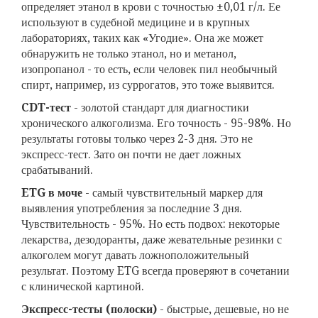
определяет этанол в крови с точностью ±0,01 г/л. Ее
используют в судебной медицине и в крупных
лабораториях, таких как «Угодие». Она же может
обнаружить не только этанол, но и метанол,
изопропанол - то есть, если человек пил необычный
спирт, например, из суррогатов, это тоже выявится.
CDT-тест
- золотой стандарт для диагностики
хронического алкоголизма. Его точность - 95-98%. Но
результаты готовы только через 2-3 дня. Это не
экспресс-тест. Зато он почти не дает ложных
срабатываний.
ETG в моче
- самый чувствительный маркер для
выявления употребления за последние 3 дня.
Чувствительность - 95%. Но есть подвох: некоторые
лекарства, дезодоранты, даже жевательные резинки с
алкоголем могут давать ложноположительный
результат. Поэтому ETG всегда проверяют в сочетании
с клинической картиной.
Экспресс-тесты (полоски)
- быстрые, дешевые, но не