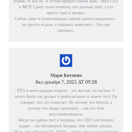
норме, то всё ок. А потом пришёл новый врач - ввёл CDT
и MCV. Сразу стало понятно, кто реально пьёт, а кто
просто «раз в месяц».
Сейчас даже в поликлиниках начали пакеты предлагать -
не просто «сдал», а «прошёл комплекс». Это уже
прогресс.
Мари Котович
Вкл декабря 7, 2025 AT 09:28
ETG в моче каждую неделю - это жестко, но честно. У
моего брата так делают в реабилитации и знаете что? Он
говорит, что это помогает. Не потому что боится, а
потому что видит динамику - как его тело
восстанавливается.
Когда ты сдаёшь тест и видишь, что CDT постепенно
падает - это мотивирует больше, чем любые лекции.
И да, про «Хромос ГС-1000» - круто, что у нас начинают